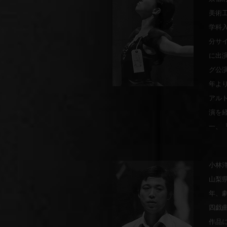
美術
学科
分サ
に出
グ公
年よ
アル
演を
一、
小林洋平
山梨
年、
四戯
作品