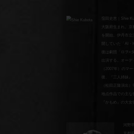
窪田史恵｜Shie Ku
大阪府生まれ。京
を開始。伊丹市立
開していた「AI・
後は劇団「ロヲ=
出演する。オーデ
（2007年）の
後、『三人姉妹』
（松田正隆演出）
地点作品での主な
『かもめ』の大女
河野早紀
京都