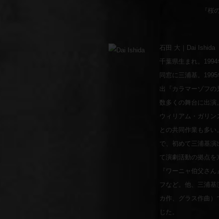
『桜
石田 大｜Dai Ishida
千葉県生まれ。199
同窓に三浦基。199
出『カラマーゾフの
数多くの舞台に出演
ウィリアム・ガリン
との共同作業も多い。
で、初めて三浦基演出
て演劇活動の拠点を
『ワーニャ伯父さん
フなど。他、三浦基
カ作、グラス作曲）
じた。