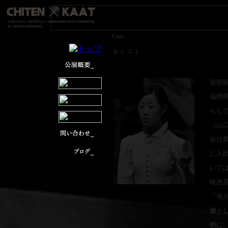
Cast
キャスト
安部聡子
福岡
らし
（山口
会社
に入
いて
映画
『地点
優と
柄に