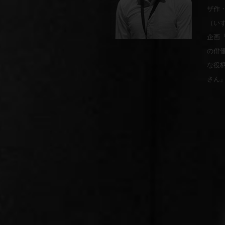
ザ作
（い
企画
の俳
な役
さん